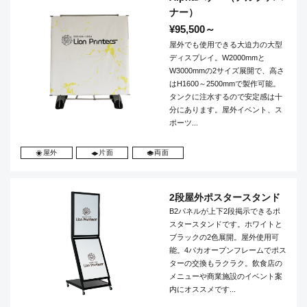
ナー）
¥95,500～
屋外でも使用できる大迫力の大型
ディスプレイ。W2000mmと
W3000mmの2サイズ展開で、高さ
はH1600～2500mmで製作可能。
タンクに注水するので安定感は十
分にあります。屋外イベント、ス
ポーツ...
屋外
片面
両面
2段屋外ポスタースタンド
B2パネルが上下2段掲示できるポ
スタースタンドです。ホワイトと
ブラックの2色展開。屋外使用可
能。4パカオープンフレームでポス
ターの交換もラクラク。飲食店の
メニューや商業施設のイベント案
内にオススメです...