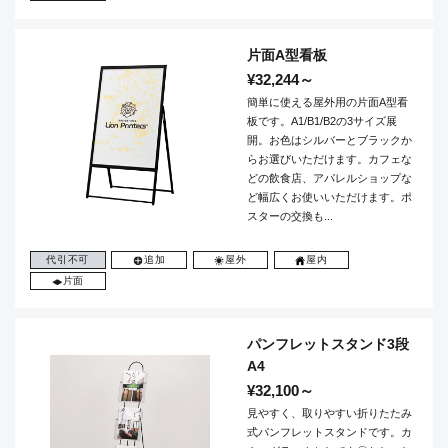
片面A型看板
¥32,244～
簡単に使える屋外用の片面A型看
板です。A1/B1/B2の3サイズ展
開。お色はシルバーとブラックか
らお選びいただけます。カフェな
どの飲食店、アパレルショップな
ど幅広くお使いいただけます。ポ
スターの交換も...
代引不可
追加
屋外
屋内
片面
パンフレットスタンド3段
A4
¥32,100～
見やすく、取りやすい折りたたみ
式パンフレットスタンドです。カ