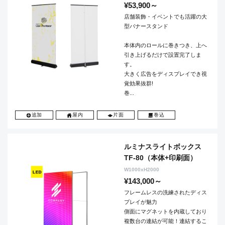
¥53,900～
店舗装飾・イベントでも活躍の大
型バナースタンド
本体内のロールに巻きつき、上へ
引き上げるだけで設置完了しま
す。
大きく広告をディスプレイでき視
覚効果抜群!
巻...
追加
屋内
片面
巻込
ルミナスライトボックス
TF-80（本体+印刷面）
W1000xH2000
¥143,000～
フレームレスの洗練されたディス
プレイが魅力
側面にマグネットを内蔵しており
複数台の連結が可能！連結するこ