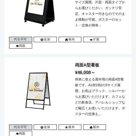
サイズ展開。片面・両面タイプか
らお選びください。ガッチリ安
定。キャスター付きなのでそのま
ま移動が可能。ポスターのセッ
ト・交換が簡単...
代引不可
追加
屋内
片面
両面
両面A型看板
¥46,008～
簡単に使える屋外用の両面A型看
板です。A1/B1/B2の3サイズ展
開。お色はブラック、シルバーか
らお選びいただけます。カフェな
どの飲食店、アパレルショップな
ど幅広くお使いいただけます。ポ
スターの交換も...
代引不可
追加
屋外
屋内
両面