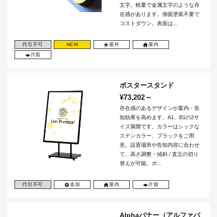
文字。軽量で金属文字のような存
在感があります。側面塗装不要で
コストダウン。表面は...
代引不可
NEW
屋外
屋内
片面
ポスタースタンド
¥73,202～
存在感のあるデザインが案内・告
知効果を高めます。A1、B1の2サ
イズ展開です。カラーはシックな
ステンカラー、ブラックをご用
意。設置場所や告知内容に合わせ
て、高さ調整・傾斜 / 直立の切り
替えが可能。ポ...
代引不可
追加
屋内
片面
Alphaバナー（アルファバ