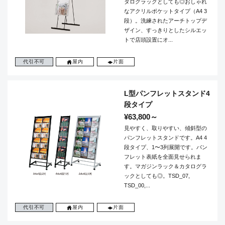
タログラックとしても◎おしゃれ
なアクリルポケットタイプ（A4 3
段）。洗練されたアーチトップデ
ザイン、すっきりとしたシルエッ
トで店頭設置にオ...
代引不可
屋内
片面
L型パンフレットスタンド4
段タイプ
¥63,800～
見やすく、取りやすい、傾斜型の
パンフレットスタンドです。A4 4
段タイプ、1〜3列展開です。パン
フレット表紙を全面見せられま
す。マガジンラック＆カタログラ
ックとしても◎。TSD_07,
TSD_00,...
代引不可
屋内
片面