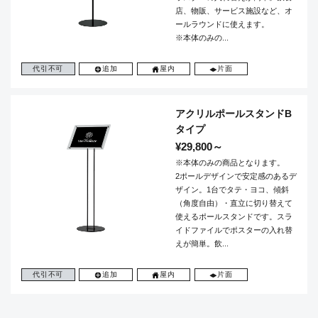
店、物販、サービス施設など、オ
ールラウンドに使えます。
※本体のみの...
代引不可
追加
屋内
片面
アクリルポールスタンドB
タイプ
¥29,800～
※本体のみの商品となります。
2ポールデザインで安定感のあるデ
ザイン。1台でタテ・ヨコ、傾斜
（角度自由）・直立に切り替えて
使えるポールスタンドです。スラ
イドファイルでポスターの入れ替
えが簡単。飲...
代引不可
追加
屋内
片面