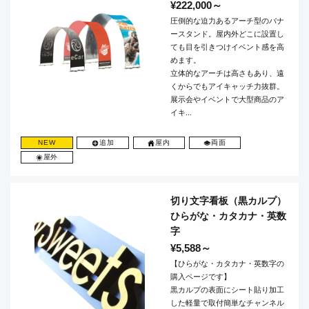
¥222,000～
圧倒的な迫力あるアーチ型のバナ
ースタンド。屋内外どこに設置し
ても目を引きつけイベント感を高
めます。
立体的なアーチは高さもあり、遠
くからでもアイキャッチ力抜群。
展示会やイベントで大型商品のア
イキ...
NEW
追加
屋内
両面
屋外
切り文字看板（黒カルプ）
ひらがな・カタカナ・英数
字
¥5,588～
【ひらがな・カタカナ・英数字の
購入ページです】
黒カルプの表面にシート貼り加工
した軽量で取付簡単なチャンネル