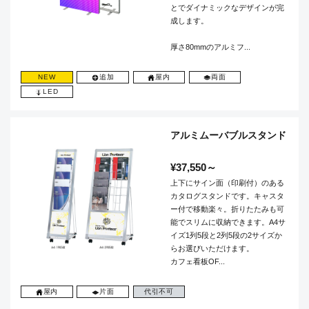
とでダイナミックなデザインが完
成します。
厚さ80mmのアルミフ...
NEW
追加
屋内
両面
LED
アルミムーバブルスタンド
¥37,550～
上下にサイン面（印刷付）のある
カタログスタンドです。キャスタ
ー付で移動楽々。折りたたみも可
能でスリムに収納できます。A4サ
イズ1列5段と2列5段の2サイズか
らお選びいただけます。
カフェ看板OF...
屋内
片面
代引不可