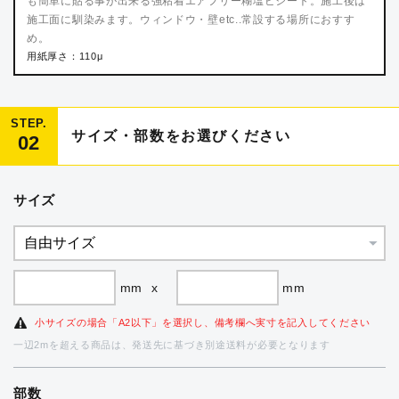
も簡単に貼る事が出来る強粘着エアフリー糊塩ビシート。施工後は
施工面に馴染みます。ウィンドウ・壁etc..常設する場所におすす
め。
用紙厚さ：110μ
STEP.
サイズ・部数をお選びください
02
サイズ
mm
x
mm
小サイズの場合「A2以下」を選択し、備考欄へ実寸を記入してください
一辺2mを超える商品は、発送先に基づき別途送料が必要となります
部数