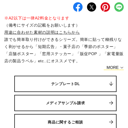
※A2以下は一律A2料金となります
（備考にサイズの記載をお願いします）
用途に合わせた素材の説明はこちらから
誰でも簡単取り付けができるシリーズ。簡単に貼って糊残りな
く剥がせるから「短期広告」・菓子店の「季節のポスター」
「店舗ポスター」「窓用ステッカー」「販促POP 」「家電量販
店の製品ラベル」etc..にオススメです。
MORE
「吸着タイプ」は、貼り剥がしができるので数回の再利用が可
能 「ドットタック」は気泡を逃し誰でもきれいに貼ることがで
きる技ありアイテムです。
テンプレートDL
窓に、製品に、壁面に…アイディア次第で使用方法は無限に広
がります。
メディアサンプル請求
便利なスキージーを無料プレゼント!（シートを貼る際に溜まっ
た空気を抜くヘラ）
office入稿、微修正、デザイン作成も可能です。 データ 入稿は
商品に関するご相談
Webで24時間入稿可能です。