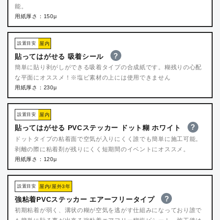
能。
用紙厚さ：150μ
設置目安
屋内
?
貼ってはがせる 吸着シール
簡単に貼り剥がしができる吸着タイプの合成紙です。糊残りの心配
な平面にオススメ！※塩ビ素材の上には使用できません
用紙厚さ：230μ
設置目安
屋内
?
貼ってはがせる PVCステッカー ドット糊 ホワイト
ドットタイプの粘着面で空気が入りにくく誰でも簡単に施工可能。
剥離の際に粘着剤が残りにくく短期間のイベントにオススメ。
用紙厚さ：120μ
設置目安
屋内/屋外3年
?
強粘着PVCステッカー エアーフリータイプ
初期粘着が弱く、溝状の糊が空気を逃がす仕組みになっており誰で