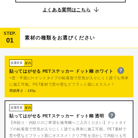
よくある質問はこちら
STEP.
素材の種類をお選びください
01
設置目安
屋内
?
貼ってはがせる PETステッカー ドット糊 ホワイト
<窓・平面に!>ドットタイプの粘着面で空気が入りにくく誰でも簡単
に施工可能。PET素材で窓や壁などフラット面にオススメ！
用紙厚さ：130μ
設置目安
屋内
?
貼ってはがせる PETステッカー ドット糊 透明
【外貼り・内貼りのご希望を備考欄へご入力ください】ドットタイ
プの粘着面で空気が入りにくく誰でも簡単に施工可能。PET素材で
窓や壁などフラット面にオススメ！クリア性を活かして内貼りも可