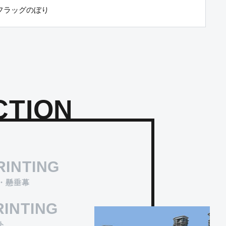
フラッグのぼり
マグネット印刷
車両用UVラミネート加工の強力マグネットシート
の上に塩ビステッカー+グロスラミネート加工した
ものを貼り加工した商品です。車両以外にも販促
商品、DIYの素材として使用でき、工夫次第で用途
CTION
が広がります。
RINTING
・懸垂幕
RINTING
ト