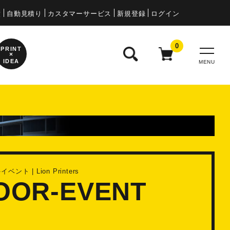
2025.11.25 株式会社石川
績
自動見積り
カスタマーサービス
新規登録
ログイン
0
PRINT
×
IDEA
MENU
 | Lion Printers
OOR-EVENT