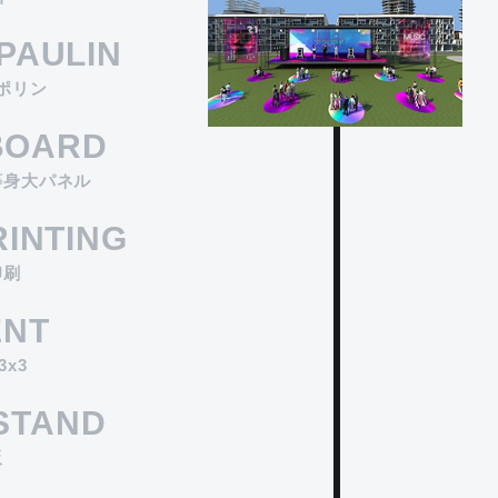
#オリジナルデザイン
#布系
#合成紙
PAULIN
タペストリー印刷
ポリン
天井吊タイプから、袋縫・ハトメ加工まで様々な
BOARD
タイプがラインナップ。
等身大パネル
合成紙、布系、ビニール系を用途に合わせてご選
択いただけます。
RINTING
印刷
ENT
x3
NSTAND
板