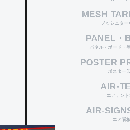
MESH TAR
メッシュター
PANEL・
パネル・ボード・
POSTER P
ポスター
AIR-T
エアテント3
AIR-SIG
エア看