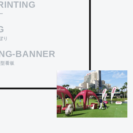
#オリジナルデザイン
RINTING
ー
エアチェア
G
PR度バツグン!バルーンタイプの椅子ディスプレイ
です。ポンプ付きで組立ても簡単。バルーンなの
ぼり
でぶつかっても安心。
ING-BANNER
A型看板
#オリジナルデザイン