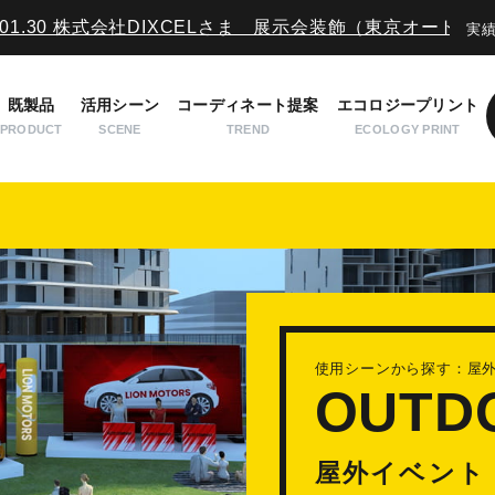
 株式会社DIXCELさま 展示会装飾（東京オートサロン）実績紹介
実
不良品・返品について
Q&A
会社概要
お問い合わせ
既製品
活用シーン
コーディネート提案
エコロジープリント
PRODUCT
SCENE
TREND
ECOLOGY PRINT
使用シーンから探す：屋外イベント
OUTD
屋外イベント