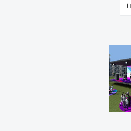
フラッグ ティアドロップ
【