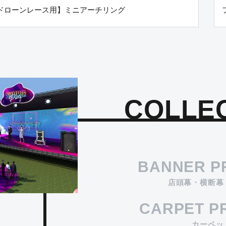
ドローンレース用】ミニアーチリング
COLLE
BANNER P
店頭幕・横断幕
CARPET P
カーペッ