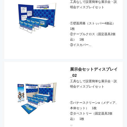
工具なしで設置簡単な展示会・説
明会ディスプレイセット
①壁面用幕（ストッパー4個込）
1枚
②テーブルクロス（固定器具2個
込） 1枚
③イスカバー...
展示会セットディスプレイ
_02
工具なしで設置簡単な展示会・説
明会ディスプレイセット
①バナースクリーンα（メディア、
本体セット） 1枚
②タペストリー（固定器具2個
込） 1枚
...