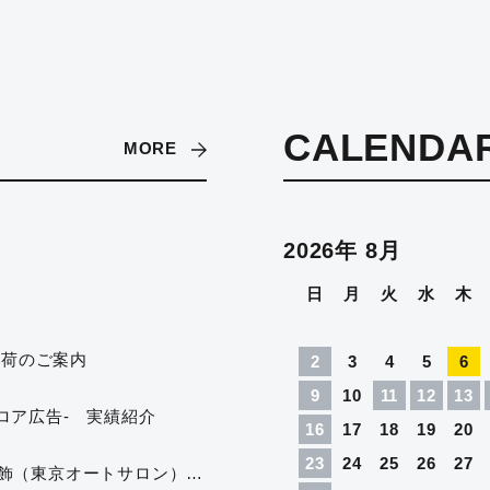
CALENDA
MORE
2026年 8月
日
月
火
水
木
せ
出荷のご案内
2
3
4
5
6
9
10
11
12
13
フロア広告- 実績紹介
16
17
18
19
20
23
24
25
26
27
株式会社DIXCELさま 展示会装飾（東京オートサロン）実績紹介