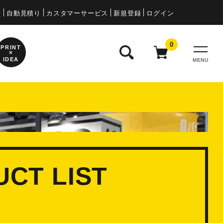
示会装飾（東京オートサロン）実績紹介
績
自動見積り
カスタマーサービス
新規登録
ログイン
0
PRINT
×
IDEA
MENU
UCT
LIST