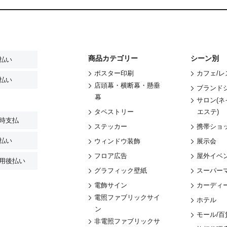
商品カテゴリー
シーン別
払い
ポスター印刷
カフェ/
払い
店頭幕・横断幕・懸垂
ブランド
幕
サロン(ネ
タペストリー
エステ)
時支払
ステッカー
携帯ショ
払い
ウィンドウ装飾
展示会
フロア広告
屋外イベ
用後払い
グラフィック壁紙
スーパー
電飾サイン
カーディ
電照ファブリックサイ
ホテル
ン
モール/百
非電照ファブリックサ