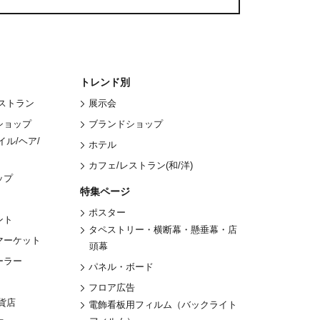
トレンド別
レストラン
展示会
ショップ
ブランドショップ
イル/ヘア/
ホテル
カフェ/レストラン(和/洋)
ップ
特集ページ
ポスター
ント
タペストリー・横断幕・懸垂幕・店
マーケット
頭幕
ーラー
パネル・ボード
フロア広告
貨店
電飾看板用フィルム（バックライト