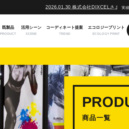
2026.01.30 株式会社DIXCELさま 展
実
不良品・返品について
Q&A
会社概要
お問い合わせ
既製品
活用シーン
コーディネート提案
エコロジープリント
PRODUCT
SCENE
TREND
ECOLOGY PRINT
PROD
商品一覧