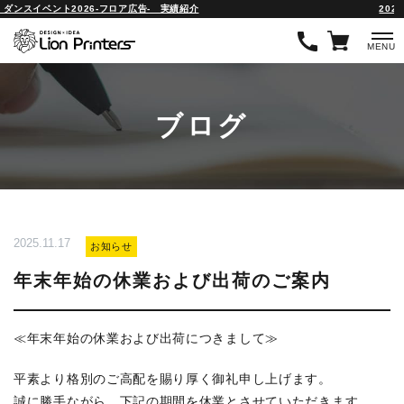
】ダンスイベント2026-フロア広告- 実績紹介
2026.
MENU
ブログ
2025.11.17
お知らせ
年末年始の休業および出荷のご案内
≪年末年始の休業および出荷につきまして≫
平素より格別のご高配を賜り厚く御礼申し上げます。
誠に勝手ながら、下記の期間を休業とさせていただきます。